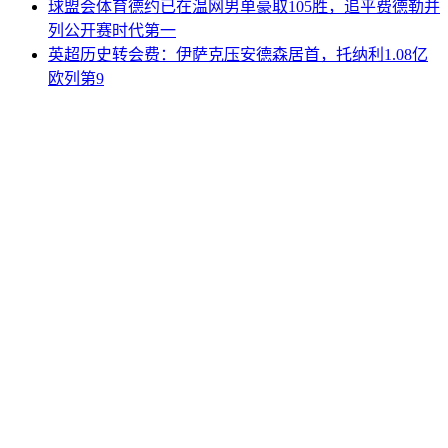
球盟会体育德约已在温网男单豪取105胜，追平费德勒并
列公开赛时代第一
英超历史转会费：伊萨克压安德森居首，托纳利1.08亿
欧列第9