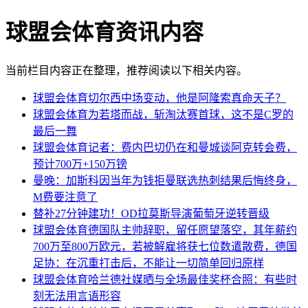
球盟会体育资讯内容
当前栏目内容正在整理，推荐阅读以下相关内容。
球盟会体育切尔西中场变动，他是阿隆索真命天子？
球盟会体育为若塔而战，斩淘汰赛首球，这不是C罗的
最后一舞
球盟会体育记者：费内巴切仍在和曼城谈阿克转会费，
预计700万+150万镑
曼晚：加斯科因当年为钱拒曼联选热刺结果后悔终身，
M费要注意了
替补27分钟建功！OD拉莫斯导演葡萄牙逆转晋级
球盟会体育德国队主帅辞职，留任愿望落空，其年薪约
700万至800万欧元，若被解雇将获七位数遣散费，德国
足协：在沉重打击后，不能让一切简单回归原样
球盟会体育哈兰德社媒晒与全场最佳奖杯合照：有些时
刻无法用言语形容